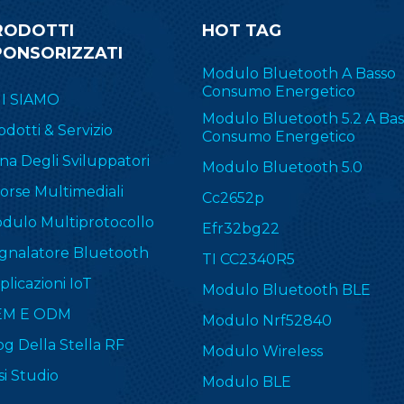
RODOTTI
HOT TAG
PONSORIZZATI
Modulo Bluetooth A Basso
Consumo Energetico
I SIAMO
Modulo Bluetooth 5.2 A Bas
odotti & Servizio
Consumo Energetico
na Degli Sviluppatori
Modulo Bluetooth 5.0
sorse Multimediali
Cc2652p
dulo Multiprotocollo
Efr32bg22
gnalatore Bluetooth
TI CC2340R5
plicazioni IoT
Modulo Bluetooth BLE
EM E ODM
Modulo Nrf52840
og Della Stella RF
Modulo Wireless
si Studio
Modulo BLE