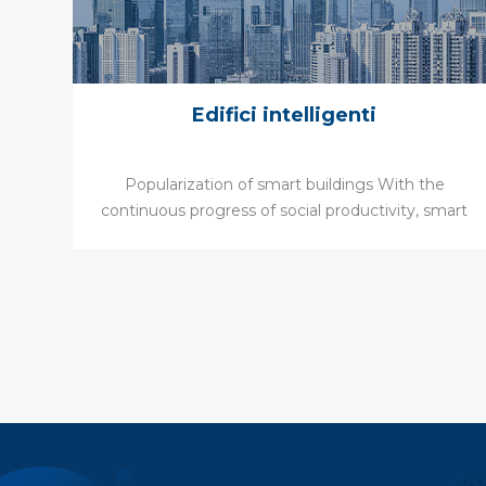
Edifici intelligenti
Popularization of smart buildings With the
continuous progress of social productivity, smart
buildings use computer network technology,
modern control technology, smart card
technology, visualization technology, wireless LAN
technology, data satellite communication
technology and other new generation information
technologies to provide people with a safe,
comfortable, efficient, convenient and sustainable
functional environment. Intelligent building is the
product of the combination of building technology
and computer information technology. It is also the