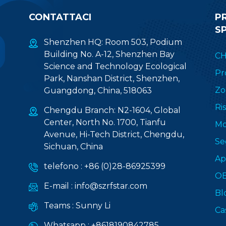
need of information society and economic
CONTATTACI
P
internationalization. Intelligent building is mainly
S
composed of building automation system (BAS),
communication automation system (CAS), office
Shenzhen HQ: Room 503, Podium
automation system (OAS), fire automation system
Building No. A-12, Shenzhen Bay
CH
(FAS) and security automation system (SAS). Nella
Science and Technology Ecological
Pr
divulgazione di edifici intelligenti, l'informatica, il
Park, Nanshan District, Shenzhen,
controllo, i sensori, l'automazione, la
Zo
Guangdong, China, 518063
comunicazione, l'informazione e altre tecnologie
Ri
Chengdu Branch: N2-1604, Global
sono ampiamente utilizzate. La soluzione di
Center, North No. 1700, Tianfu
Mo
comunicazione wireless personalizzata di RF-star
Avenue, Hi-Tech District, Chengdu,
ottimizza la struttura, il sistema, il servizio e la
Se
Sichuan, China
gestione dell'edificio in base alle esigenze degli
Ap
utenti in un modello digitale e fornisce ai clienti
telefono :
+86 (0)28-86925399
soluzioni sicure, efficienti, convenienti e a risparmio
O
E-mail :
info@szrfstar.com
energetico. Sistema di automazione antincendio Il
Bl
sistema di automazione antincendio è uno dei
Teams :
Sunny Li
Ca
cinque sistemi di edificio intelligente. Basato
sull'allarme antincendio automatico, il sistema di
Whatsapp :
+8618190842785