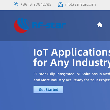
+86 18190842785
info@szrfstar.com