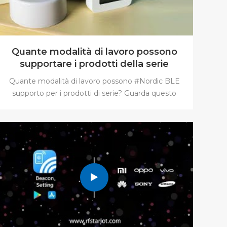
Quante modalità di lavoro possono
supportare i prodotti della serie
Nordic BLE?
Quante modalità di lavoro possono #Nordic BLE
supporto per i prodotti di serie? Guarda questo
video e te ne accorgerai. #schiavo #maestro
#osservatore Il #serie nordica #bluetooth #moduli
sono stati sviluppati sulla base di #nordic52832 serie
#IC , che hanno un ricco di funzioni. Quello che
segue è il test delle funzioni di #RFstar
#RFBMND08 . Se sei interessato a questa
soluzione, invia la tua richiesta a sales@
szrfstar.com. #Modalità Bridge #Trasmissione su
porta seriale #nRF52832 #modalità di trasmissione
trasparente