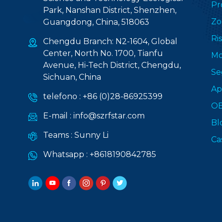
Pr
Park, Nanshan District, Shenzhen,
Zo
Guangdong, China, 518063
Ri
Chengdu Branch: N2-1604, Global
Center, North No. 1700, Tianfu
Mo
Avenue, Hi-Tech District, Chengdu,
Se
Sichuan, China
Ap
telefono :
+86 (0)28-86925399
O
E-mail :
info@szrfstar.com
Bl
Teams :
Sunny Li
Ca
Whatsapp :
+8618190842785