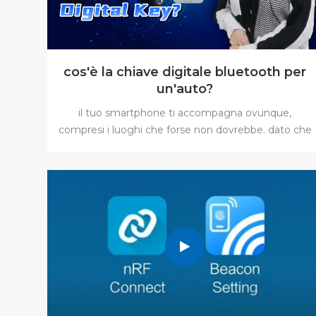
cos'è la chiave digitale bluetooth per
un'auto?
il tuo smartphone ti accompagna ovunque,
compresi i luoghi che forse non dovrebbe. dato che
è sempre presente, alcune case automobilistiche
ora offrono la tecnologia della chiave digitale
attraverso le loro app per smartphone. Una chiave
digitale per un'auto utilizza il tuo smartphone per
azionare le serrature delle portiere di un veicolo e
per avviare il motore,, il che significa che non devi
portare con te il portachiavi.