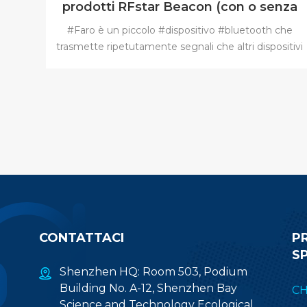
prodotti RFstar Beacon (con o senza
sensori)
#Faro è un piccolo #dispositivo #bluetooth che
trasmette ripetutamente segnali che altri dispositivi
come il tuo smartphone possono vedere. Oggi vi
mostreremo il consumo energetico medio di due
tipi di #BLE #Beacon #Module a partire dal
#RFstar , il #RFBAR1 (nessun sensore) e #RFBAR4
(con sensori). Vediamo le sue prestazioni.
#temperatura sensore #IBeacon #Eddystone
#Sensore di accelerazione
CONTATTACI
P
S
Shenzhen HQ: Room 503, Podium
Building No. A-12, Shenzhen Bay
CH
Science and Technology Ecological