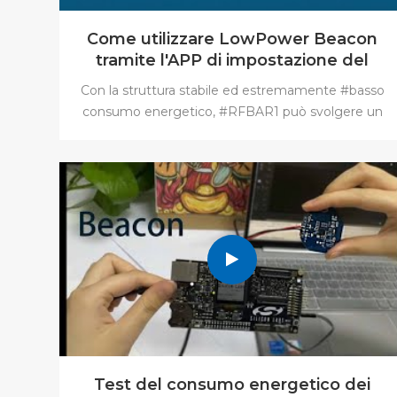
Come utilizzare LowPower Beacon
tramite l'APP di impostazione del
beacon? Faro RFBAR1
Con la struttura stabile ed estremamente #basso
consumo energetico, #RFBAR1 può svolgere un
buon ruolo nel posizionamento, nel monitoraggio
della logistica, nel marketing e in altri campi
#interno e #all'aperto. #RFBAR4 #Beacon supporti
del dispositivo #iBeacon, #Eddystone( #UID, #URL,
#TLM ). Il tipo ampiamente diffuso lo rende più
flessibile per un'ampia gamma di applicazioni.
Senza cambiare la batteria, RF-B -AR1 può
raggiungere fino a 10 anni di vita utile. Il sostituibile
CR2477 la batteria ne raggiunge una più lunga.
Test del consumo energetico dei