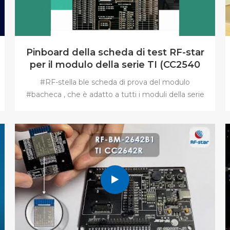
Pinboard della scheda di test RF-star
per il modulo della serie TI (CC2540
CC2541 CC2640)
#RF-stella ble scheda di prova del modulo
#bacheca , che è adatto a tutti i moduli della serie
TI RF-star.incluso il #CC2540 #CC2541 #CC2640
,ecc.TI #bacheca lo scopo principale è quello di
eseguire alcuni test. Dotato di impianti di
produzione e macchine di prova completamente
#automatici. RF-star può garantire l'elevata qualità
del prodotto e una forte capacità di fornitura. Si
prega di contattarci per qualsiasi richiesta su
#alibaba.com