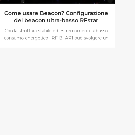
Come usare Beacon? Configurazione
del beacon ultra-basso RFstar
iBeacon Eddystone tramite l'APP di
Con la struttura stabile ed estremamente #basso
impostazione del beacon
consumo energetico , RF-B- AR1 può svolgere un
buon ruolo nel posizionamento, nel monitoraggio
della logistica, nel marketing e in altri campi
#interno e #all'aperto. #RFBAR4 #Beacon supporti
del dispositivo #iBeacon, #Eddystone( #UID, #URL,
#TLM ). Il tipo ampiamente diffuso lo rende più
flessibile per un'ampia gamma di applicazioni.
Senza cambiare la batteria, RF-B- AR1 può
raggiungere fino a 10 anni di vita utile. Il sostituibile
CR2477 la batteria ne raggiunge una più lunga.