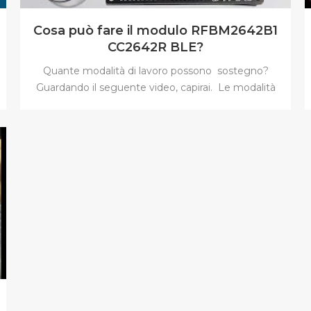
Cosa può fare il modulo RFBM2642B1
CC2642R BLE?
Quante modalità di lavoro possono sostegno?
Guardando il seguente video, capirai. Le modalità
di lavoro supportate da principalmente includono
Master-Slave, Master, Slave, Observer.RF-BM-
2642B1 modulo basato su è un BLE5.1 modulo, ha
le caratteristiche di lunga distanza e basso
consumo energetico per supportare smart IoT
applicazione.RF-BM- 2642B1 presenta dimensioni
ridotte, distanza di connessione robusta e
affidabilità rigida.È ampiamente utilizzato nella casa
intelligente, nell'elettronica di consumo e in altre
applicazioni di automazione. trasmissione portuale