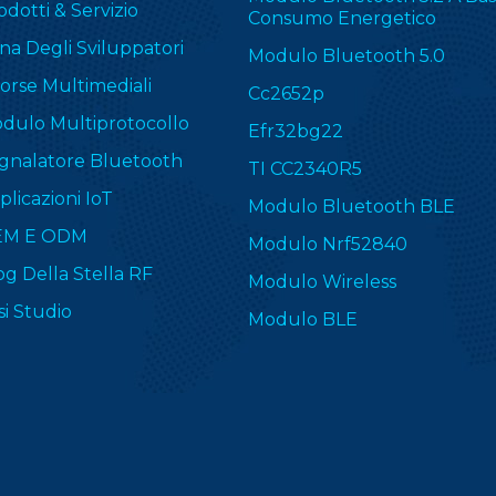
odotti & Servizio
Consumo Energetico
na Degli Sviluppatori
Modulo Bluetooth 5.0
sorse Multimediali
Cc2652p
dulo Multiprotocollo
Efr32bg22
gnalatore Bluetooth
TI CC2340R5
plicazioni IoT
Modulo Bluetooth BLE
EM E ODM
Modulo Nrf52840
og Della Stella RF
Modulo Wireless
si Studio
Modulo BLE