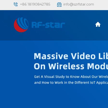
+86 18190842785
info@szrfstar.com