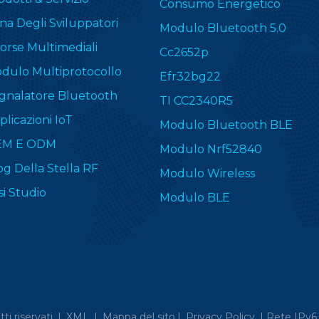
Consumo Energetico
na Degli Sviluppatori
Modulo Bluetooth 5.0
sorse Multimediali
Cc2652p
dulo Multiprotocollo
Efr32bg22
gnalatore Bluetooth
TI CC2340R5
plicazioni IoT
Modulo Bluetooth BLE
EM E ODM
Modulo Nrf52840
og Della Stella RF
Modulo Wireless
si Studio
Modulo BLE
itti riservati. |
XML
|
Mappa del sito
|
Privacy Policy
|
Rete IPv6