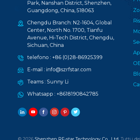
Park, Nanshan District, Shenzhen,
Zo
Guangdong, China, 518063
Ri
Chengdu Branch: N2-1604, Global
Center, North No. 1700, Tianfu
Mo
Avenue, Hi-Tech District, Chengdu,
Se
Sichuan, China
Ap
telefono :
+86 (0)28-86925399
O
E-mail :
info@szrfstar.com
Bl
Teams :
Sunny Li
Ca
Whatsapp :
+8618190842785
© 2026
Shenzhen RF-star Technology Co., Ltd.
Tutti i dir