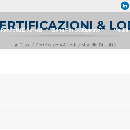
ERTIFICAZIONI & LO
Prodotti E Servizi
Zona Per Sviluppatori
Media 
Casa
/
Certificazioni & Lodi
/
Modello Di Utilità