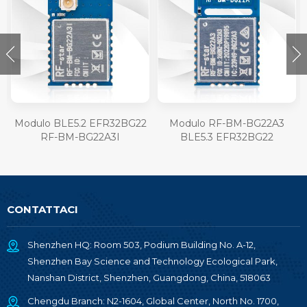
Modulo BLE5.2 EFR32BG22
Modulo RF-BM-BG22A3
RF-BM-BG22A3I
BLE5.3 EFR32BG22
CONTATTACI
Shenzhen HQ: Room 503, Podium Building No. A-12,
Shenzhen Bay Science and Technology Ecological Park,
Nanshan District, Shenzhen, Guangdong, China, 518063
Chengdu Branch: N2-1604, Global Center, North No. 1700,