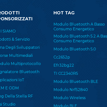
RODOTTI
HOT TAG
PONSORIZZATI
Modulo Bluetooth A Basso
Consumo Energetico
I SIAMO
Modulo Bluetooth 5.2 A Bas
odotti & Servizio
Consumo Energetico
na Degli Sviluppatori
Modulo Bluetooth 5.0
sorse Multimediali
Cc2652p
dulo Multiprotocollo
Efr32bg22
gnalatore Bluetooth
TI CC2340R5
plicazioni IoT
Modulo Bluetooth BLE
EM E ODM
Modulo Nrf52840
og Della Stella RF
Modulo Wireless
si Studio
Modulo BLE