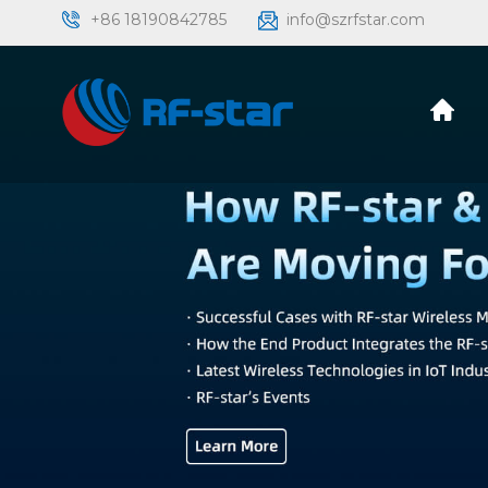
+86 18190842785
info@szrfstar.com