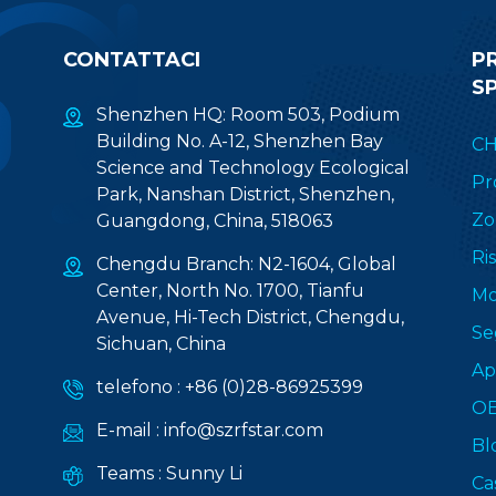
CONTATTACI
P
S
Shenzhen HQ: Room 503, Podium
Building No. A-12, Shenzhen Bay
CH
Science and Technology Ecological
Pr
Park, Nanshan District, Shenzhen,
Zo
Guangdong, China, 518063
Ri
Chengdu Branch: N2-1604, Global
Center, North No. 1700, Tianfu
Mo
Avenue, Hi-Tech District, Chengdu,
Se
Sichuan, China
Ap
telefono :
+86 (0)28-86925399
O
E-mail :
info@szrfstar.com
Bl
Teams :
Sunny Li
Ca