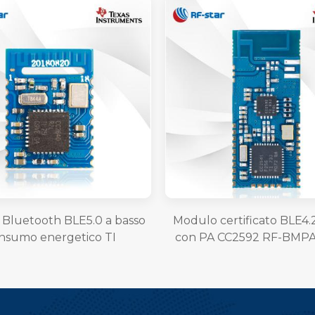
Bluetooth BLE5.0 a basso
Modulo certificato BLE4.
nsumo energetico TI
con PA CC2592 RF-BMPA
0R2LRHB RF-BM-4055B1L