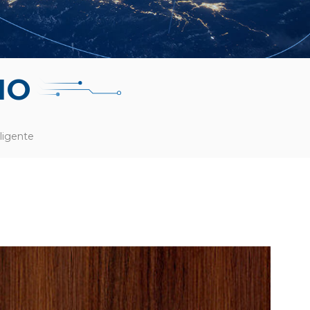
IO
ligente