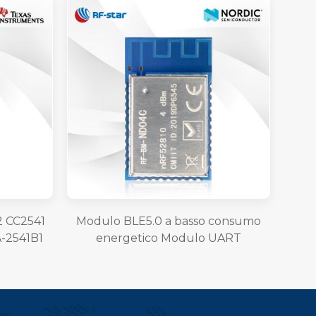
2 CC2541
Modulo BLE5.0 a basso consumo
-2541B1
energetico Modulo UART
nRF52810 RF-BM-ND04C