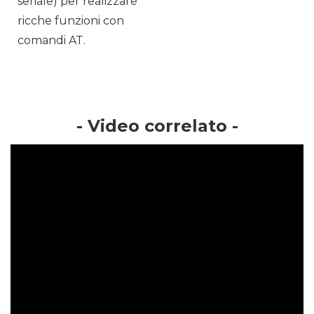
seriale) per realizzare
ricche funzioni con
comandi AT.
- Video correlato -