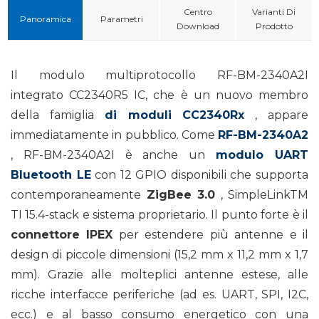
Centro
Varianti Di
Panoramica
Parametri
Download
Prodotto
Il modulo multiprotocollo RF-BM-2340A2I
integrato CC2340R5 IC, che è un nuovo membro
della famiglia
di moduli CC2340Rx
, appare
immediatamente in pubblico. Come
RF-BM-2340A2
, RF-BM-2340A2I è anche un
modulo UART
Bluetooth LE
con 12 GPIO disponibili che supporta
contemporaneamente
ZigBee 3.0
, SimpleLinkTM
TI 15.4-stack e sistema proprietario. Il punto forte è il
connettore IPEX
per estendere più antenne e il
design di piccole dimensioni (15,2 mm x 11,2 mm x 1,7
mm). Grazie alle molteplici antenne estese, alle
ricche interfacce periferiche (ad es. UART, SPI, I2C,
ecc.) e al basso consumo energetico con una