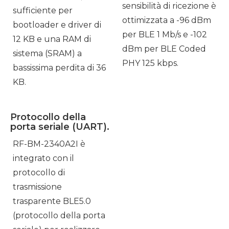
sensibilità di ricezione è
sufficiente per
ottimizzata a -96 dBm
bootloader e driver di
per BLE 1 Mb/s e -102
12 KB e una RAM di
dBm per BLE Coded
sistema (SRAM) a
PHY 125 kbps.
bassissima perdita di 36
KB.
Protocollo della
porta seriale (UART).
RF-BM-2340A2I è
integrato con il
protocollo di
trasmissione
trasparente BLE5.0
(protocollo della porta