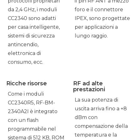
protocolli proprietari
il pin RF ANT a mezzo
da 2,4 GHz, i moduli
foro e il connettore
CC2340 sono adatti
IPEX, sono progettate
per casa intelligente,
per applicazioni a
sistemi di sicurezza
lungo raggio.
antincendio,
elettronica di
consumo, ecc.
Ricche risorse
RF ad alte
prestazioni
Come i moduli
La sua potenza di
CC2340R5, RF-BM-
uscita arriva fino a +8
2340A2I è integrato
dBm con
con un flash
compensazione della
programmabile nel
temperatura e la
sistema di 512 KB, ROM