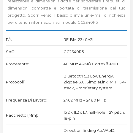
realizzabile e dimensioni ridotte per soddisfare i requisiti di
dimensioni compatte e portata di trasmissione del tuo
progetto. Scorri verso il basso o invia un'e-mail di richiesta
per ulteriori informazioni sul modulo CC2340R5.
P/N:
RF-BM-2340A2I
SoC:
CC2340R5
Processore:
48 MHz ARM® Cortex®-M0+
Bluetooth 5.3 Low Energy,
Protocolli:
Zigbee 3.0, SimpleLinkTM TI 15.4-
stack, Proprietary system
Frequenza Di Lavoro:
2402 MHz ~ 2480 MHz
15.2 x 11.2 x 1.7, half-hole, 1.27 pitch,
Pacchetto (mm):
18-pin
Direction finding AoA/AoD,