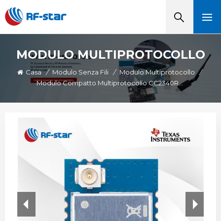
MODULO MULTIPROTOCOLLO
Casa
/
Modulo Senza Fili
/
Modulo Multiprotocollo
/
Modulo Compatto Multiprotocollo CC2340R5 RF-BM-2340A2I Con IPEX