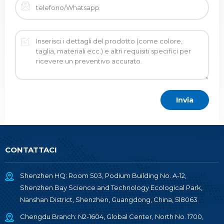
CONTATTACI
Shenzhen HQ: Room 503, Podium Building No. A-12,
Shenzhen Bay Science and Technology Ecological Park,
Nanshan District, Shenzhen, Guangdong, China, 518063
Chengdu Branch: N2-1604, Global Center, North No. 1700,