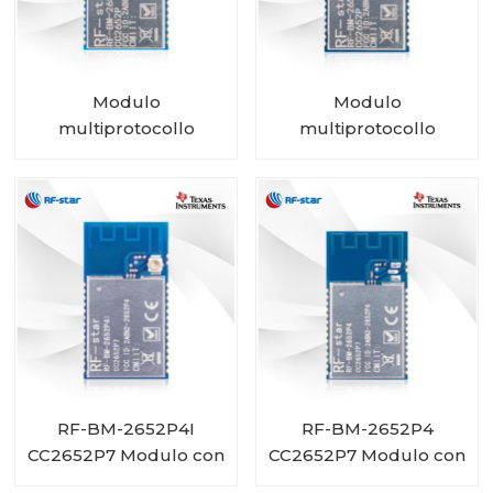
Modulo
Modulo
multiprotocollo
multiprotocollo
CC2652P con PA
CC2652P con PA e
integrato RF-BM-
IPEX integrati RF-BM-
2652P2
2652P2I
RF-BM-2652P4I
RF-BM-2652P4
CC2652P7 Modulo con
CC2652P7 Modulo con
PA integrato e
PA integrato