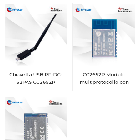
connettore IPEX
Chiavetta USB RF-DG-
CC2652P Modulo
52PAS CC2652P
multiprotocollo con
PA e Flash da 1 MB
integrati RF-BM-
2652P3