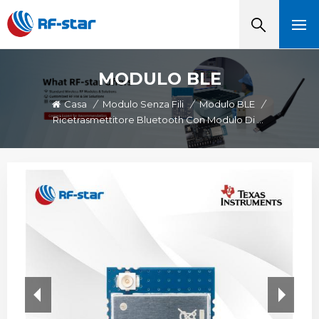
MODULO BLE
Casa
/
Modulo Senza Fili
/
Modulo BLE
/
Ricetrasmettitore Bluetooth Con Modulo Di Grado Automobilistico RF-Star CC2642R-Q1 Per Veicoli