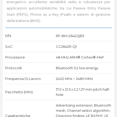
energetico, eccellente sensibilità radio e robustezza per
applicazioni automobilistiche, tra cui Passive Entry Passive
Start (PEPS), Phone as a Key (PaaK) e sistemi di gestione
della batteria (BMS).
P/N:
RF-BM-2642QB1I
SoC:
CC2642R-Q1
Processore:
48 MHz ARM® Cortex®-M4F
Protocolli:
Bluetooth 5.2 low energy
Frequenza Di Lavoro:
2402 MHz ~ 2480 MHz
17.0 x 21.5 x 2.2 1.27-mm pitch half-
Pacchetto (mm):
hole
Advertising extension, Bluetooth
mesh, Channel select algorithm,
Caratteristiche:
Direction finding, LE 1M PHY, LE