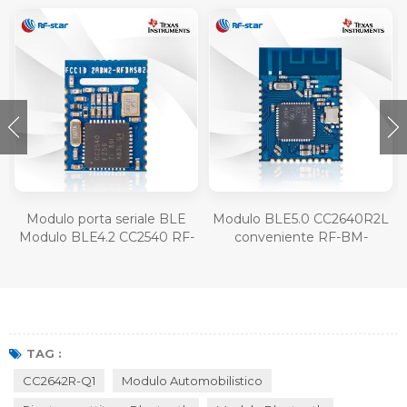
Modulo porta seriale BLE
Modulo BLE5.0 CC2640R2L
Modulo BLE4.2 CC2540 RF-
conveniente RF-BM-
BM-S02
4077B1L
TAG :
CC2642R-Q1
Modulo Automobilistico