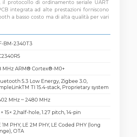
i, il protocollo di ordinamento seriale UART
PCB integrata ad alte prestazioni forniscono
oth a basso costo ma di alta qualità per vari
F-BM-2340T3
C2340R5
8 MHz ARM® Cortex®-M0+
uetooth 5.3 Low Energy, Zigbee 3.0,
mpleLinkTM TI 15.4-stack, Proprietary system
402 MHz ~ 2480 MHz
 × 15× 2,half-hole, 1.27 pitch, 14-pin
 1M PHY, LE 2M PHY, LE Coded PHY (long
nge), OTA