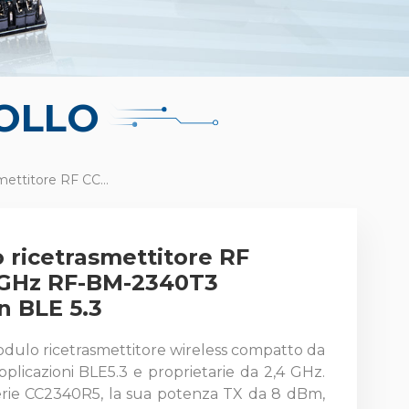
OLLO
Piccolo Modulo Ricetrasmettitore RF CC2340 Da 2,4 GHz RF-BM-2340T3 Compatibile Con BLE 5.3
 ricetrasmettitore RF
 GHz RF-BM-2340T3
n BLE 5.3
ulo ricetrasmettitore wireless compatto da
plicazioni BLE5.3 e proprietarie da 2,4 GHz.
ie CC2340R5, la sua potenza TX da 8 dBm,