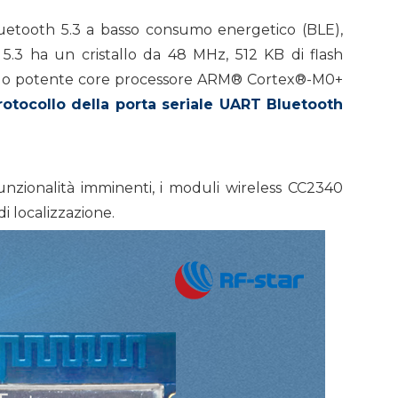
etooth 5.3 a basso consumo energetico (BLE),
 5.3 ha un cristallo da 48 MHz, 512 KB di flash
l suo potente core processore ARM® Cortex®-M0+
 protocollo della porta seriale UART Bluetooth
unzionalità imminenti, i moduli wireless CC2340
di localizzazione.