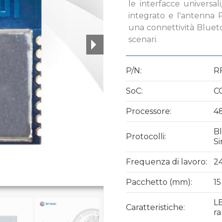
le interfacce universal
integrato e l'antenna 
una connettività Blueto
scenari.
P/N:
R
SoC:
C
Processore:
4
Bl
Protocolli:
Si
Frequenza di lavoro:
2
Pacchetto (mm):
15
LE
Caratteristiche:
ra