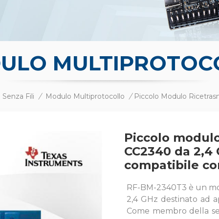
ULO MULTIPROTOC
Senza Fili
/
Modulo Multiprotocollo
/
Piccolo modulo
CC2340 da 2,4
compatibile co
RF-BM-2340T3 è un mod
2,4 GHz destinato ad ap
Come membro della ser