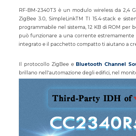
RF-BM-2340T3 è un modulo wireless da 2,4 G
ZigBee 3.0, SimpleLinkTM TI 15.4-stack e siste
programmabile nel sistema, 12 KB di ROM per b
può funzionare a una corrente estremamente bas
integrato e il pacchetto compatto ti aiutano a c
Il protocollo ZigBee e
Bluetooth Channel So
brillano nell'automazione degli edifici, nel monitora