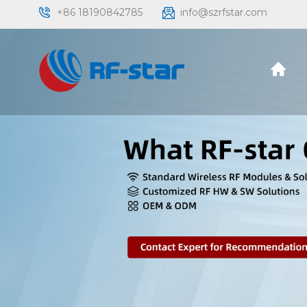
+86 18190842785
info@szrfstar.com