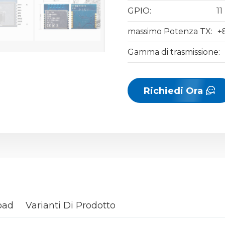
GPIO:
11
massimo Potenza TX:
+
Gamma di trasmissione:
Richiedi Ora
oad
Varianti Di Prodotto