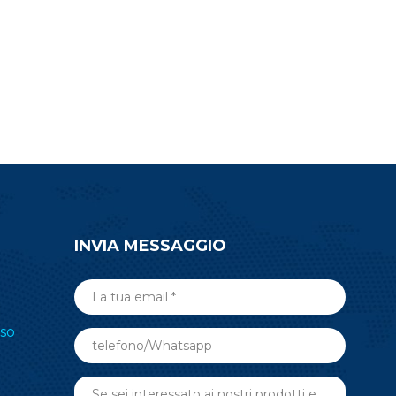
l basso o
dimensioni compatte sono
esta per
benvenuti nell'etichettatura
ul modulo
elettronica degli scaffali (ESL), nel
settore medico, nell'automazione
degli edifici e in altre applicazioni
RF wireless. Invia una richiesta
adesso.
INVIA MESSAGGIO
so