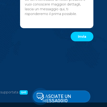
 supportata
LASCIATE UN
MESSAGGIO