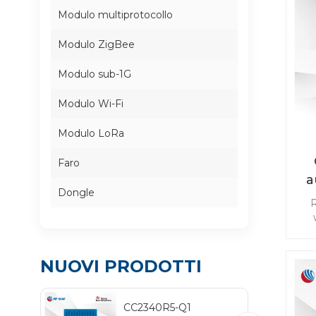
Modulo multiprotocollo
Modulo ZigBee
Modulo sub-1G
Modulo Wi-Fi
Modulo LoRa
Faro
a
Dongle
c
ba
NUOVI PRODOTTI
PE
c
fun
CC2340R5-Q1
di