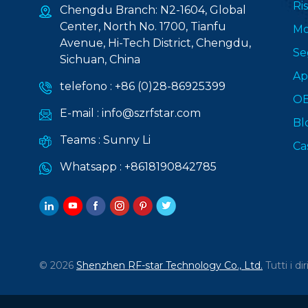
Ri
Chengdu Branch: N2-1604, Global
Center, North No. 1700, Tianfu
Mo
Avenue, Hi-Tech District, Chengdu,
Se
Sichuan, China
Ap
telefono :
+86 (0)28-86925399
O
E-mail :
info@szrfstar.com
Bl
Teams :
Sunny Li
Ca
Whatsapp :
+8618190842785
© 2026
Shenzhen RF-star Technology Co., Ltd.
Tutti i dir