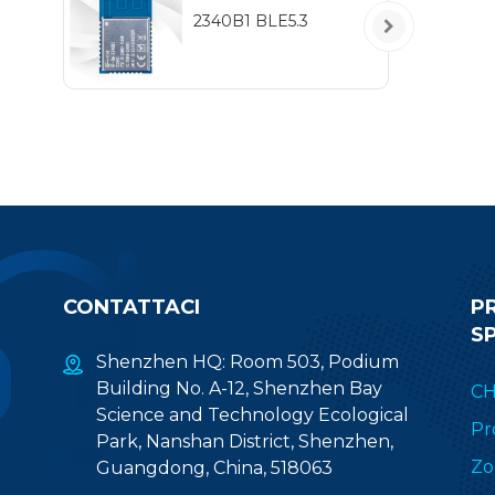
IE
2340B1 BLE5.3
a
pro
a
CONTATTACI
P
S
Shenzhen HQ: Room 503, Podium
Building No. A-12, Shenzhen Bay
CH
Science and Technology Ecological
Pr
Park, Nanshan District, Shenzhen,
Zo
Guangdong, China, 518063