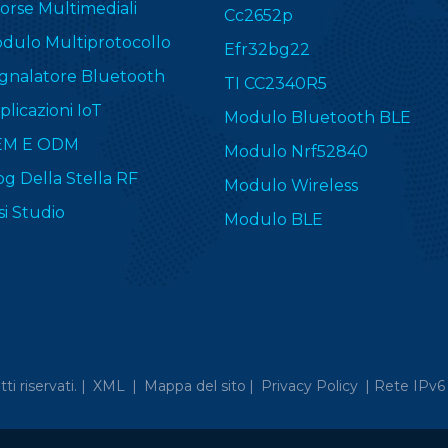
sorse Multimediali
Cc2652p
dulo Multiprotocollo
Efr32bg22
gnalatore Bluetooth
TI CC2340R5
plicazioni IoT
Modulo Bluetooth BLE
EM E ODM
Modulo Nrf52840
og Della Stella RF
Modulo Wireless
si Studio
Modulo BLE
itti riservati. |
XML
|
Mappa del sito
|
Privacy Policy
|
Rete IPv6