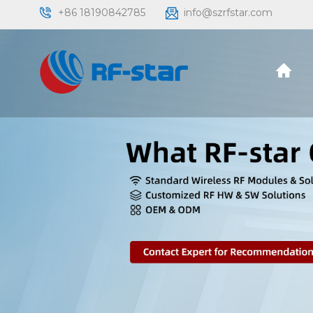
+86 18190842785
info@szrfstar.com