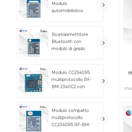
Modulo
5.3 
automobilistico
aut
wireless Bluetooth a
basso consumo
energetico RF-BM-
Ricetrasmettitore
2340QB1
Bluetooth con
modulo di grado
automobilistico RF-
star CC2642R-Q1 per
veicoli
m
Modulo CC2340R5
multiprotocollo RF-
2
BM-2340C2 con
mul
dimensioni mini
alt
no
Modulo compatto
pro
multiprotocollo
m
min
CC2340R5 RF-BM-
es
2340A2I con IPEX