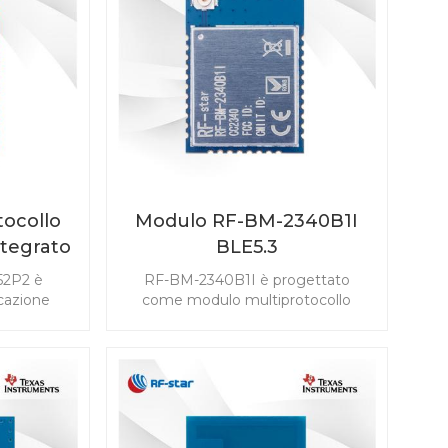
ocollo
Modulo RF-BM-2340B1I
tegrato
BLE5.3
P2
52P2 è
RF-BM-2340B1I è progettato
cazione
come modulo multiprotocollo
nza e al
basato su TI CC2340R5 per un
i mercati
basso consumo energetico con
 supporta
un'antenna IPEX e 24 GPIO, che
y, ZigBee,
supporta Bluetooth 5.3 Low
 oggetti
Energy, ZigBee 3.0, SimpleLinkTM
per IPv6
TI 15.4-stack e sistema proprietario.
 incluso TI