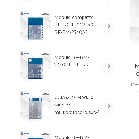
a
m
Modulo compatto
BLE5.0 TI CC2340R5
RF-BM-2340A2
Modulo RF-BM-
2340B1I BLE5.3
M
i
RF-
con
CC1352P7 Modulo
riv
wireless
lu
multiprotocollo sub-1
mul
GHz e 2,4 GHz RF-
u
TI1352P2
Ma
5
Modulo RF-BM-