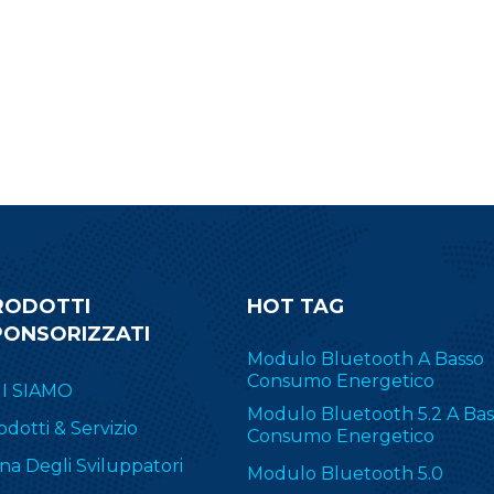
EE 802.15.4, oggetti intelligenti
progetto. Scorri verso i
bilitati per IPv6 (6LoWPAN) e
invia un'e-mail di richi
prietari, incluso TI 15.4-Stack (2.4
ulteriori informazioni s
GHz). RF-BM-2652P2I è
CC2340R5.
mpiamente applicato in ZHA e
Zigbee2MQTT.
RODOTTI
HOT TAG
PONSORIZZATI
Modulo Bluetooth A Basso
Consumo Energetico
I SIAMO
Modulo Bluetooth 5.2 A Bas
odotti & Servizio
Consumo Energetico
na Degli Sviluppatori
Modulo Bluetooth 5.0