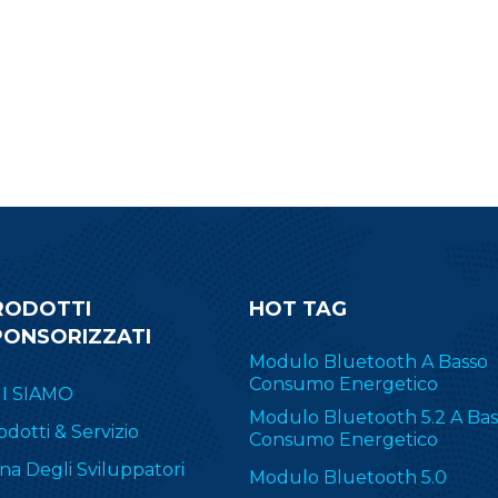
BLE5.0.
RODOTTI
HOT TAG
PONSORIZZATI
Modulo Bluetooth A Basso
Consumo Energetico
I SIAMO
Modulo Bluetooth 5.2 A Bas
odotti & Servizio
Consumo Energetico
na Degli Sviluppatori
Modulo Bluetooth 5.0