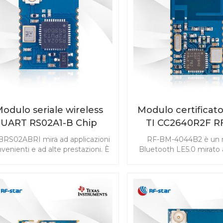
tegrato e le modalità di output
Inizia lo sviluppo del tu
ssibili forniscono una connettività
con il modulo BLE RF-
luetooth robusta, affidabile e
EFR32BG22C112
sicura per vari scenari.
odulo seriale wireless
Modulo certificat
UART RS02A1-B Chip
TI CC2640R2F R
BLE5.0 RSBRS02ABRI
4044B2
RS02ABRI mira ad applicazioni
RF-BM-4044B2 è un 
venienti e ad alte prestazioni. È
Bluetooth LE5.0 mirato ai
 modulo Bluetooth v5.0 a basso
ad alte prestazioni dei pr
nsumo energetico con velocità
Il modulo dalle dime
dati supportata di 2 Mbps. Le
compatte è in grado di so
feriche speciali del 7816 T-0 e gli
esigenze di un'ampia 
infrarossi abilitano il modulo
applicazioni. Seleziona 
licato al controllo remoto e alla
BLE RF-BM-4044B2 C
scheda IC a contatto. Inizia lo
come opzione di proge