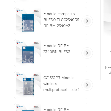
svi
Modulo compatto
BLE5.0 TI CC2340R5
RF-BM-2340A2
Modulo RF-BM-
2340B1I BLE5.3
c
RF-
B
di
CC1352P7 Modulo
wireless
del
multiprotocollo sub-1
b
GHz e 2,4 GHz RF-
in
TI1352P2
Modulo RF-BM-