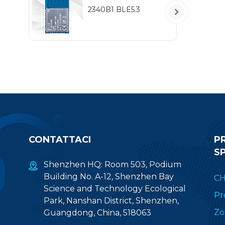
2340B1 BLE5.3
CONTATTACI
P
S
Shenzhen HQ: Room 503, Podium
Building No. A-12, Shenzhen Bay
CH
Science and Technology Ecological
Pr
Park, Nanshan District, Shenzhen,
Zo
Guangdong, China, 518063