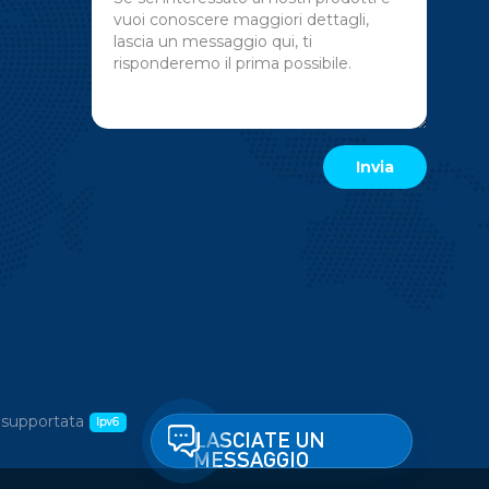
 supportata
LASCIATE UN
MESSAGGIO