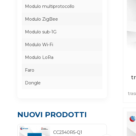
Modulo multiprotocollo
Modulo ZigBee
Modulo sub-1G
Modulo Wi-Fi
Modulo LoRa
Faro
t
Dongle
p
tra
5.
bas
pr
NUOVI PRODOTTI
p
CC2340R5-Q1