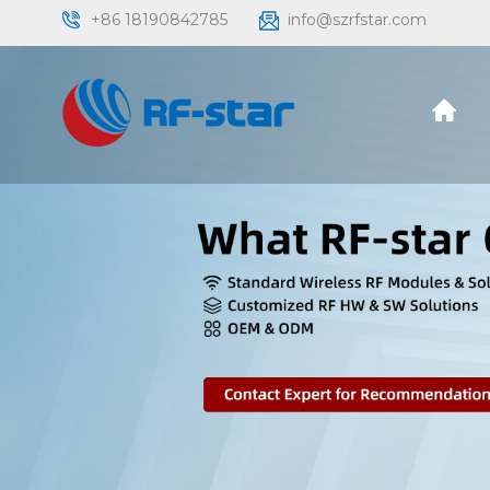
+86 18190842785
info@szrfstar.com