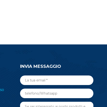
sviluppo del tuo prodotto con il
modulo BLE RF-BM-ND08C
nRF52810.
INVIA MESSAGGIO
so