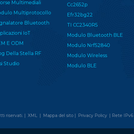
sorse Multimediali
Cc2652p
dulo Multiprotocollo
Efr32bg22
gnalatore Bluetooth
TI CC2340R5
plicazioni IoT
Modulo Bluetooth BLE
EM E ODM
Modulo Nrf52840
og Della Stella RF
Modulo Wireless
si Studio
Modulo BLE
itti riservati. |
XML
|
Mappa del sito
|
Privacy Policy
|
Rete IPv6