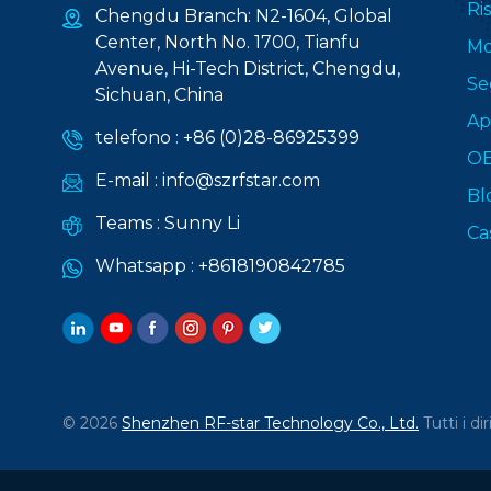
Ri
Chengdu Branch: N2-1604, Global
Center, North No. 1700, Tianfu
Mo
Avenue, Hi-Tech District, Chengdu,
Se
Sichuan, China
Ap
telefono :
+86 (0)28-86925399
O
E-mail :
info@szrfstar.com
Bl
Teams :
Sunny Li
Ca
Whatsapp :
+8618190842785
© 2026
Shenzhen RF-star Technology Co., Ltd.
Tutti i dir