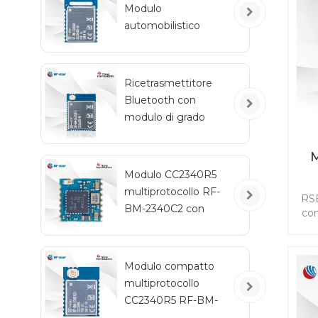
Modulo
in
automobilistico
fle
B
wireless Bluetooth a
basso consumo
energetico RF-BM-
Ricetrasmettitore
2340QB1
Bluetooth con
modulo di grado
automobilistico RF-
star CC2642R-Q1 per
M
veicoli
Modulo CC2340R5
multiprotocollo RF-
RSB
BM-2340C2 con
con
dimensioni mini
un
co
Modulo compatto
peri
multiprotocollo
app
CC2340R5 RF-BM-
2340A2I con IPEX