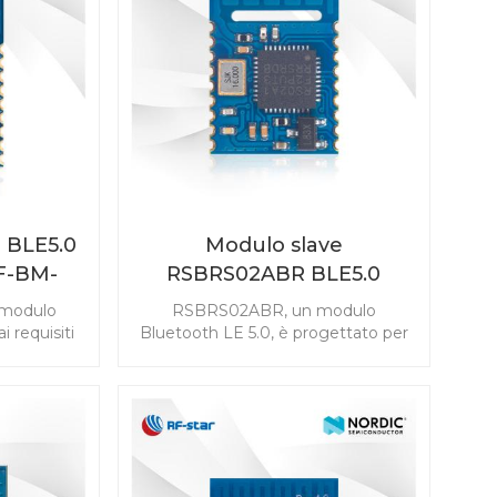
o prodotto
integrata ad alte prestazioni
BM-BG22A1
forniscono una connettività
.
Bluetooth a basso costo ma di alta
qualità per vari scenari.
o BLE5.0
Modulo slave
F-BM-
RSBRS02ABR BLE5.0
modulo
RSBRS02ABR, un modulo
 requisiti
Bluetooth LE 5.0, è progettato per
odotti IoT.
applicazioni convenienti. Le
nsioni
periferiche del 7816 T-0 e gli
ddisfare le
infrarossi abilitano il modulo della
gamma di
porta seriale applicato nel
il modulo
telecomando della casa
C2640R2F
intelligente. Inizia lo sviluppo del
ttazione.
tuo prodotto con il modulo