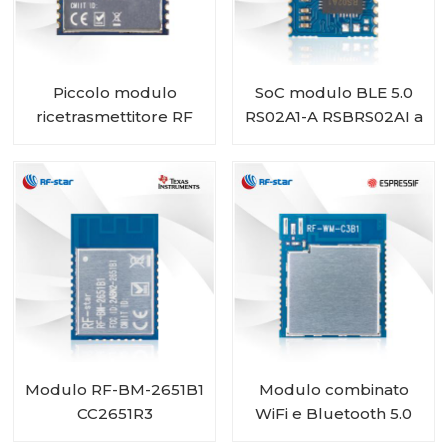
Piccolo modulo
SoC modulo BLE 5.0
ricetrasmettitore RF
RS02A1-A RSBRS02AI a
CC2340 da 2,4 GHz RF-
lunga distanza a basso
BM-2340T3
consumo
compatibile con BLE
5.3
Modulo RF-BM-2651B1
Modulo combinato
CC2651R3
WiFi e Bluetooth 5.0
ESP32-C3 a basso