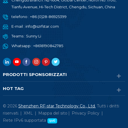
Chengdu Branch: N2-1604, Global Center, North No. 1700,
Tianfu Avenue, Hi-Tech District, Chengdu, Sichuan, China
telefono :
+86 (0)28-86925399
E-mail :
info@szrfstar.com
Teams :
Sunny Li
Whatsapp :
+8618190842785
PRODOTTI SPONSORIZZATI
HOT TAG
© 2026
Shenzhen RF-star Technology Co., Ltd.
Tutti i diritti
riservati. |
XML
|
Mappa del sito
|
Privacy Policy
|
Rete IPv6 supportata