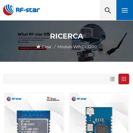
RICERCA
Casa
/
Modulo Wifi Cc3200