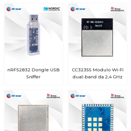
consumo da 2,4 GHz
RF-WM-ESP32B1
nRF52832 Dongle USB
CC3235S Modulo Wi-Fi
Sniffer
dual-band da 2,4 GHz
e 5 GHz con flash da 4
MB RF-WM-3235A1S