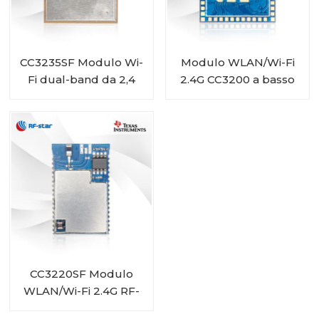
CC3235SF Modulo Wi-
Modulo WLAN/Wi-Fi
Fi dual-band da 2,4
2.4G CC3200 a basso
GHz e 5 GHz con 1 MB
consumo RF-WM-
+ 4 MB Flash RF-WM-
3200B3
3235B1
CC3220SF Modulo
WLAN/Wi-Fi 2.4G RF-
WM-3220B1