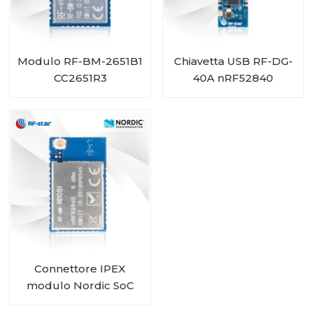
Modulo RF-BM-2651B1
Chiavetta USB RF-DG-
CC2651R3
40A nRF52840
Connettore IPEX
modulo Nordic SoC
nRF52840