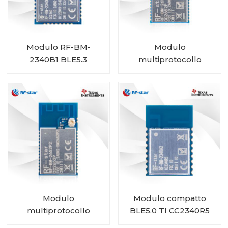
Modulo RF-BM-
Modulo
2340B1 BLE5.3
multiprotocollo
CC2652P con PA
integrato RF-BM-
2652P2
Modulo
Modulo compatto
multiprotocollo
BLE5.0 TI CC2340R5
CC2652P con PA e
RF-BM-2340A2