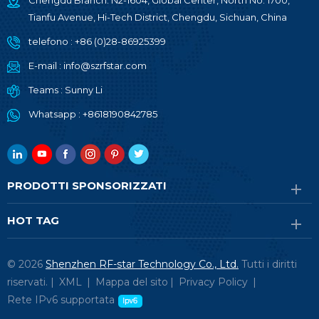
Chengdu Branch: N2-1604, Global Center, North No. 1700,
Tianfu Avenue, Hi-Tech District, Chengdu, Sichuan, China
telefono :
+86 (0)28-86925399
E-mail :
info@szrfstar.com
Teams :
Sunny Li
Whatsapp :
+8618190842785
PRODOTTI SPONSORIZZATI
HOT TAG
© 2026
Shenzhen RF-star Technology Co., Ltd.
Tutti i diritti
riservati. |
XML
|
Mappa del sito
|
Privacy Policy
|
Rete IPv6 supportata