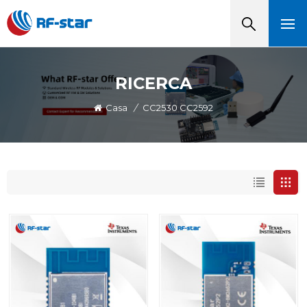
RICERCA
Casa
/
CC2530 CC2592