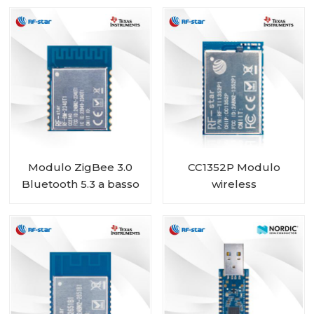
IPEX integrati RF-BM-
2652P2I
Modulo ZigBee 3.0
CC1352P Modulo
Bluetooth 5.3 a basso
wireless
consumo energetico
multiprotocollo e
CC2340R5 di facile
multibanda sub-1 GHz
utilizzo RF-BM-2340T1
e 2,4 GHz RF-TI1352P1