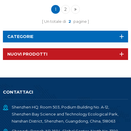
multiprotocollo RF-
BM-ND05I
2
1
Un totale di
2
pagine
CATEGORIE
NUOVI PRODOTTI
CONTATTACI
Shenzhen HQ: Room 503, Podium Building No. A-12,
Shenzhen Bay Science and Technology Ecological Park,
Nanshan District, Shenzhen, Guangdong, China, 518063