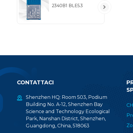
2340B1 BLE5.3
CONTATTACI
P
S
Shenzhen HQ: Room 503, Podium
Building No. A-12, Shenzhen Bay
CH
Science and Technology Ecological
Pr
Park, Nanshan District, Shenzhen,
Zo
Guangdong, China, 518063