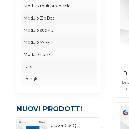
Modulo multiprotocollo
Modulo ZigBee
Modulo sub-1G
Modulo Wi-Fi
Modulo LoRa
Faro
B
Dongle
gr
Pro
c
BL
co
se
NUOVI PRODOTTI
app
Pas
Pho
CC2340R5-Q1