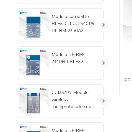
Blu
Modulo compatto
BLE5.0 TI CC2340R5
RF-BM-2340A2
Modulo RF-BM-
2340B1I BLE5.3
ba
RF-
n
dim
CC1352P7 Modulo
e 
wireless
a
multiprotocollo sub-1
e
GHz e 2,4 GHz RF-
TI1352P2
pr
Modulo RF-BM-