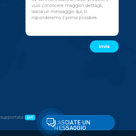
 supportata
LASCIATE UN
MESSAGGIO