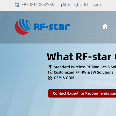
+86 18190842785
info@szrfstar.com