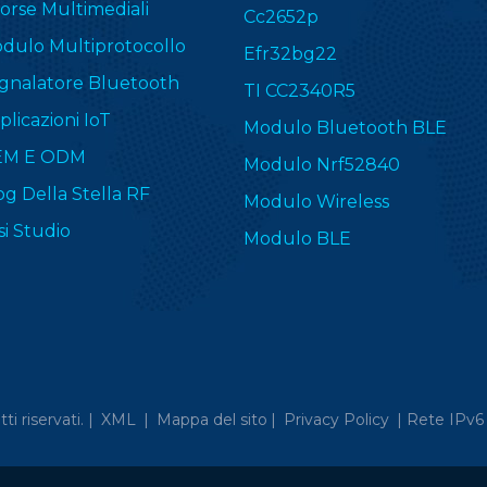
sorse Multimediali
Cc2652p
dulo Multiprotocollo
Efr32bg22
gnalatore Bluetooth
TI CC2340R5
plicazioni IoT
Modulo Bluetooth BLE
EM E ODM
Modulo Nrf52840
og Della Stella RF
Modulo Wireless
si Studio
Modulo BLE
itti riservati. |
XML
|
Mappa del sito
|
Privacy Policy
|
Rete IPv6