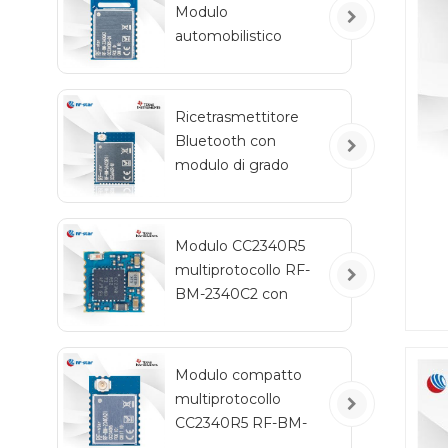
Modulo
automobilistico
wireless Bluetooth a
basso consumo
energetico RF-BM-
Ricetrasmettitore
2340QB1
Bluetooth con
modulo di grado
automobilistico RF-
star CC2642R-Q1 per
veicoli
Modulo CC2340R5
multiprotocollo RF-
BM-2340C2 con
B
dimensioni mini
co
app
2,4
Modulo compatto
CC
multiprotocollo
pr
CC2340R5 RF-BM-
U
2340A2I con IPEX