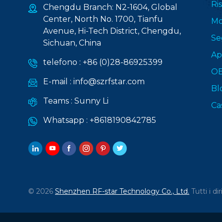
Ri
Chengdu Branch: N2-1604, Global
Center, North No. 1700, Tianfu
Mo
Avenue, Hi-Tech District, Chengdu,
Se
Sichuan, China
Ap
telefono :
+86 (0)28-86925399
O
E-mail :
info@szrfstar.com
Bl
Teams :
Sunny Li
Ca
Whatsapp :
+8618190842785
© 2026
Shenzhen RF-star Technology Co., Ltd.
Tutti i dir