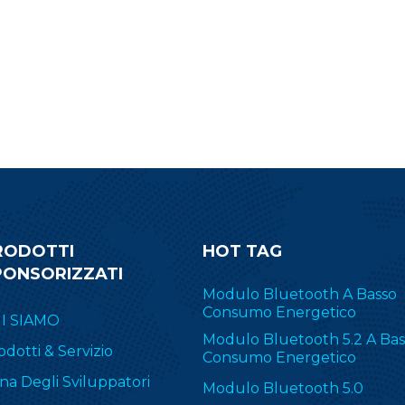
schermatura. Scegli
BG24B2 per iniziare il tu
sviluppo.
RODOTTI
HOT TAG
PONSORIZZATI
Modulo Bluetooth A Basso
Consumo Energetico
I SIAMO
Modulo Bluetooth 5.2 A Bas
odotti & Servizio
Consumo Energetico
na Degli Sviluppatori
Modulo Bluetooth 5.0